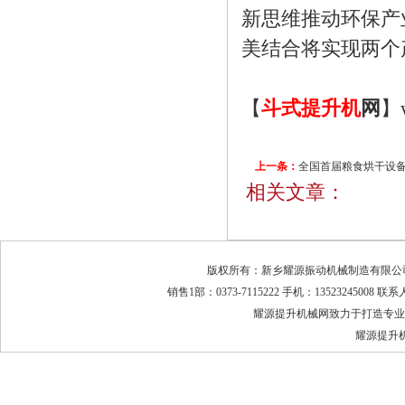
新思维推动环保产
美结合将实现两个
【
斗式提升机
网
】w
上一条：
全国首届粮食烘干设备
相关文章：
举行
版权所有：新乡耀源振动机械制造有限公司 地
销售1部：0373-7115222 手机：13523245008 
耀源提升机械网致力于打造专业
耀源提升机厂