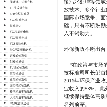
镇污水处理等领域
圆环链斗式提升机
TH斗式提升机
放技术、多个行业
ZFB仓壁振动器
国际市场竞争。面
YZO振动电机
础，只有不断鼓励
振动马达
YZUL振动电机
入不竭动力。
YZU振动电机
YZS振动电机
环保新政不断出台
MC埋刮板输送机
链板式输送机
刮板输送机
“在政策与市场的
FU链式输送机
技标准司司长邹首
胶带输送机
2016年环保产业
皮带式输送机
固定带式输送机
业收入的53%。
移动式皮带输送机
继续保持整体高质
大倾角皮带输送机
名列前茅。
U型螺旋输送机