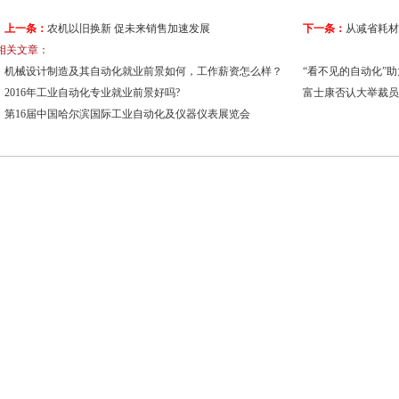
上一条：
农机以旧换新 促未来销售加速发展
下一条：
从减省耗材
相关文章：
机械设计制造及其自动化就业前景如何，工作薪资怎么样？
“看不见的自动化”
2016年工业自动化专业就业前景好吗?
富士康否认大举裁员
第16届中国哈尔滨国际工业自动化及仪器仪表展览会