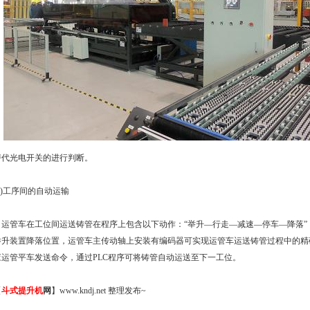
替代光电开关的进行判断。
2)工序间的自动运输
运管车在工位间运送铸管在程序上包含以下动作：“举升—行走—减速—停车—降落”
举升装置降落位置，运管车主传动轴上安装有编码器可实现运管车运送铸管过程中的精
应运管平车发送命令，通过PLC程序可将铸管自动运送至下一工位。
【
斗式提升机
网
】www.kndj.net 整理发布~