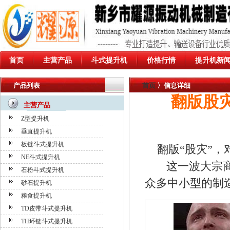
首页
主营产品
斗式提升机
价格行情
提升机新
产品列表
首页
〉信息详细
翻版股
主营产品
Z型提升机
垂直提升机
板链斗式提升机
翻版“股灾”
NE斗式提升机
这一波大宗商品
石粉斗式提升机
众多中小型的制
砂石提升机
粮食提升机
TD皮带斗式提升机
TH环链斗式提升机