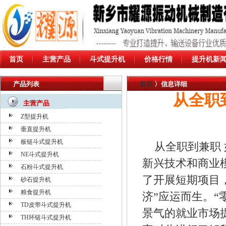
首页
主营产品
斗式提升机
价格行情
提升机新
产品列表
首页
〉信息详细
从全职
主营产品
Z型提升机
垂直提升机
板链斗式提升机
从全职到兼职 
NE斗式提升机
新兴技术和商业
石粉斗式提升机
了开展短期项目
砂石提升机
粮食提升机
济”应运而生。
TD皮带斗式提升机
景气的就业市场提
TH环链斗式提升机