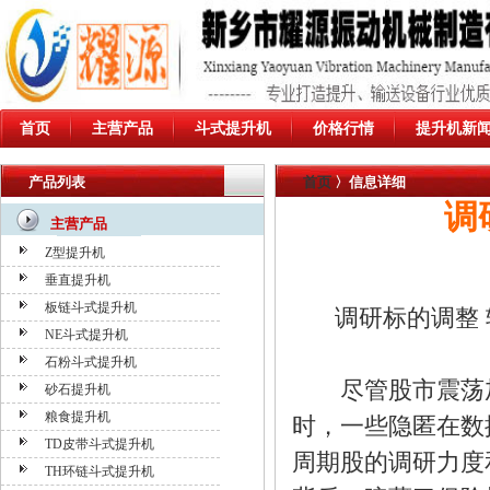
首页
主营产品
斗式提升机
价格行情
提升机新
产品列表
首页
〉信息详细
调
主营产品
Z型提升机
垂直提升机
板链斗式提升机
调研标的调整
NE斗式提升机
石粉斗式提升机
尽管股市震荡加
砂石提升机
粮食提升机
时，一些隐匿在数
TD皮带斗式提升机
周期股的调研力度
TH环链斗式提升机