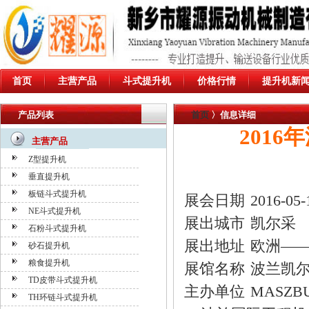
首页
主营产品
斗式提升机
价格行情
提升机新
产品列表
首页
〉信息详细
201
主营产品
Z型提升机
垂直提升机
板链斗式提升机
展会日期
2016-05-
NE斗式提升机
展出城市
凯尔采
石粉斗式提升机
展出地址
欧洲—
砂石提升机
粮食提升机
展馆名称
波兰凯
TD皮带斗式提升机
主办单位
MASZB
TH环链斗式提升机